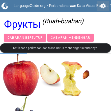
settings
LanguageGuide.org
•
Perbendaharaan Kata Visual Bahasa 
(Buah-buahan)
Фрукты
CABARAN BERTUTUR
CABARAN MENDENGAR
Ketik pada perkataan dan frasa untuk mendengar sebutannya.