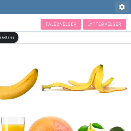
settings
TALEØVELSER
LYTTEØVELSER
e udtales.