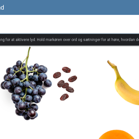
åd
ang for at aktivere lyd. Hold markøren over ord og sætninger for at høre, hvordan d