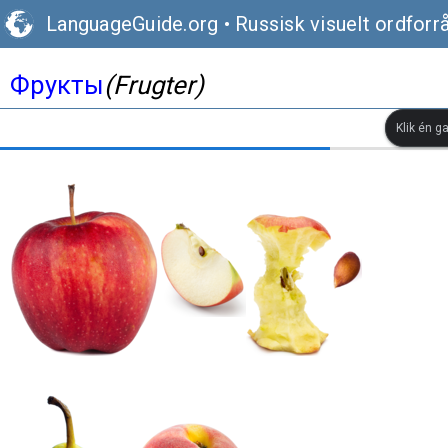
LanguageGuide.org
•
Russisk visuelt ordforr
Фрукты
(Frugter)
Klik én g