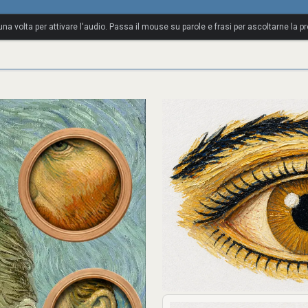
so
 una volta per attivare l'audio. Passa il mouse su parole e frasi per ascoltarne la p