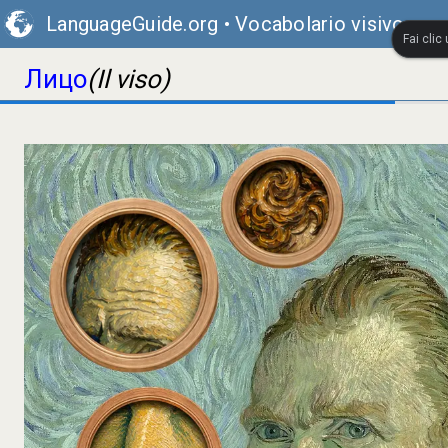
LanguageGuide.org
•
Vocabolario visivo rus
Fai clic
Лицо
(Il viso)