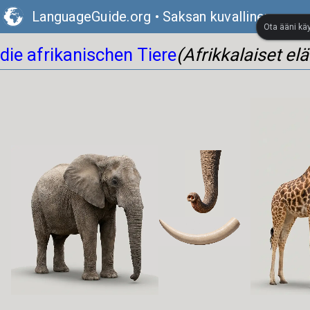
LanguageGuide.org
•
Saksan kuvallinen sana
Ota ääni kä
die afrikanischen Tiere
(Afrikkalaiset el