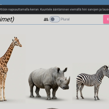
sto
yttöön napsauttamalla kerran. Kuuntele ääntäminen viemällä hiiri sanojen ja lause
äimet)
👥
Plural