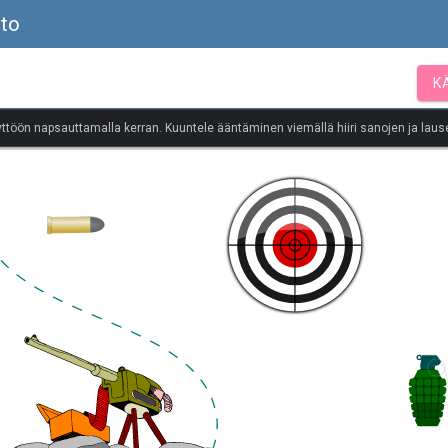
sto
K
yttöön napsauttamalla kerran. Kuuntele ääntäminen viemällä hiiri sanojen ja lause