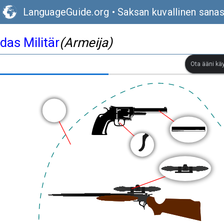
LanguageGuide.org
•
Saksan kuvallinen sana
das Militär
(Armeija)
Ota ääni kä