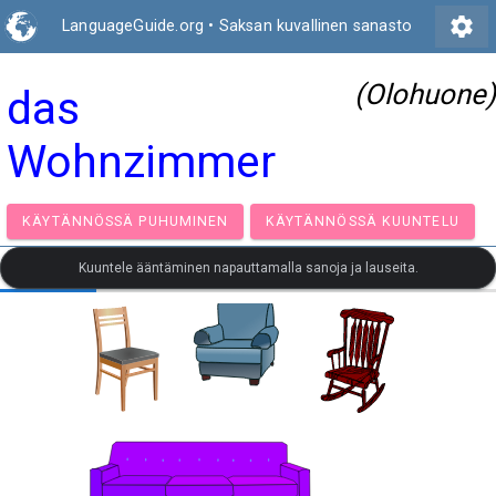
settings
LanguageGuide.org
•
Saksan kuvallinen sanasto
(Olohuone)
das
Wohnzimmer
KÄYTÄNNÖSSÄ PUHUMINEN
KÄYTÄNNÖSSÄ KUUNT
Kuuntele ääntäminen napauttamalla sanoja ja lauseita.