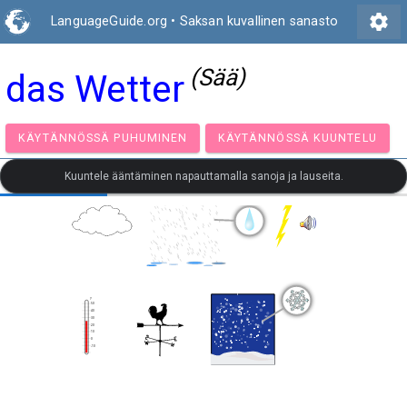
settings
LanguageGuide.org
•
Saksan kuvallinen sanasto
(Sää)
das Wetter
KÄYTÄNNÖSSÄ PUHUMINEN
KÄYTÄNNÖSSÄ KUUNT
Kuuntele ääntäminen napauttamalla sanoja ja lauseita.