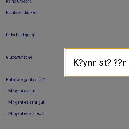
Keine Ursache
Nichts zu danken
Entschuldigung
Glückwünsche
K?ynnist? ??ni
Hallo, wie geht es dir?
Mir geht es gut.
Mir geht es sehr gut.
Mir geht es schlecht.