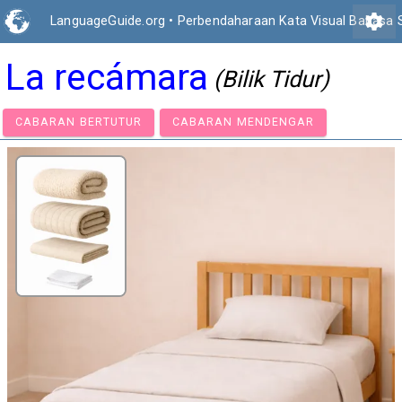
settings
LanguageGuide.org
•
Perbendaharaan Kata Visual Bahasa 
La recámara
(Bilik Tidur)
CABARAN BERTUTUR
CABARAN MENDENGAR