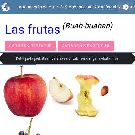
settings
LanguageGuide.org
•
Perbendaharaan Kata Visual Bahasa 
(Buah-buahan)
Las frutas
CABARAN BERTUTUR
CABARAN MENDENGAR
Ketik pada perkataan dan frasa untuk mendengar sebutannya.