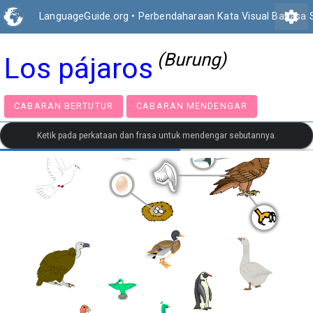
settings
LanguageGuide.org
•
Perbendaharaan Kata Visual Bahasa 
(Burung)
Los pájaros
CABARAN BERTUTUR
CABARAN MENDENGAR
Ketik pada perkataan dan frasa untuk mendengar sebutannya.