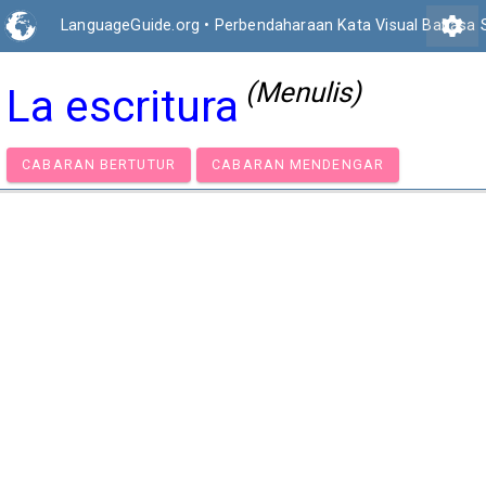
settings
LanguageGuide.org
•
Perbendaharaan Kata Visual Bahasa 
(Menulis)
La escritura
CABARAN BERTUTUR
CABARAN MENDENGAR