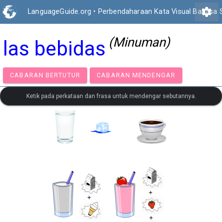
settings
LanguageGuide.org
•
Perbendaharaan Kata Visual Bahasa 
(Minuman)
las bebidas
CABARAN BERTUTUR
CABARAN MENDENGAR
Ketik pada perkataan dan frasa untuk mendengar sebutannya.