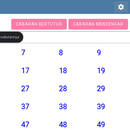
settings
CABARAN BERTUTUR
CABARAN MENDENGAR
r sebutannya.
7
8
9
17
18
19
27
28
29
37
38
39
47
48
49