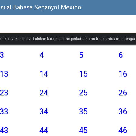
isual Bahasa Sepanyol Mexico
untuk dayakan bunyi. Lalukan kursor di atas perkataan dan frasa untuk mendenga
3
4
5
6
13
14
15
16
23
24
25
26
33
34
35
36
43
44
45
46