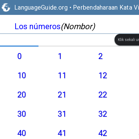
LanguageGuide.org
•
Perbendaharaan Kata V
Los números
(Nombor)
Klik sekali 
0
1
2
10
11
12
20
21
22
30
31
32
40
41
42