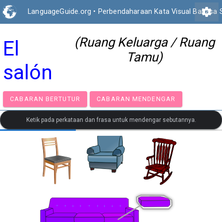
settings
LanguageGuide.org
•
Perbendaharaan Kata Visual Bahasa 
(Ruang Keluarga / Ruang
El
Tamu)
salón
CABARAN BERTUTUR
CABARAN MENDENGAR
Ketik pada perkataan dan frasa untuk mendengar sebutannya.