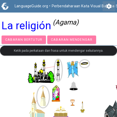
settings
LanguageGuide.org
•
Perbendaharaan Kata Visual Bahasa 
(Agama)
La religión
CABARAN BERTUTUR
CABARAN MENDENGAR
Ketik pada perkataan dan frasa untuk mendengar sebutannya.