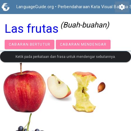
settings
LanguageGuide.org
•
Perbendaharaan Kata Visual Bahasa 
(Buah-buahan)
Las frutas
CABARAN BERTUTUR
CABARAN MENDENGAR
Ketik pada perkataan dan frasa untuk mendengar sebutannya.