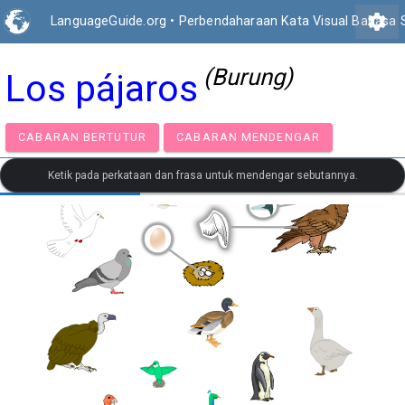
settings
LanguageGuide.org
•
Perbendaharaan Kata Visual Bahasa 
(Burung)
Los pájaros
CABARAN BERTUTUR
CABARAN MENDENGAR
Ketik pada perkataan dan frasa untuk mendengar sebutannya.