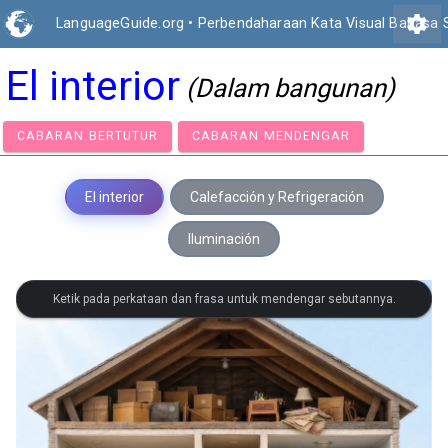
settings
LanguageGuide.org
•
Perbendaharaan Kata Visual Bahasa 
El interior
(Dalam bangunan)
CABARAN BERTUTUR
CABARAN MENDENGAR
El interior
Calefacción y Refrigeración
Iluminación
Ketik pada perkataan dan frasa untuk mendengar sebutannya.