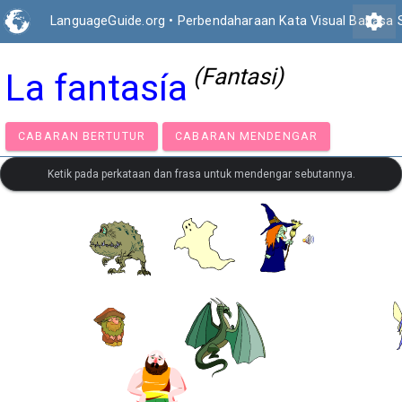
settings
LanguageGuide.org
•
Perbendaharaan Kata Visual Bahasa 
(Fantasi)
La fantasía
CABARAN BERTUTUR
CABARAN MENDENGAR
Ketik pada perkataan dan frasa untuk mendengar sebutannya.