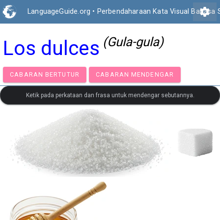
settings
LanguageGuide.org
•
Perbendaharaan Kata Visual Bahasa 
(Gula-gula)
Los dulces
CABARAN BERTUTUR
CABARAN MENDENGAR
Ketik pada perkataan dan frasa untuk mendengar sebutannya.