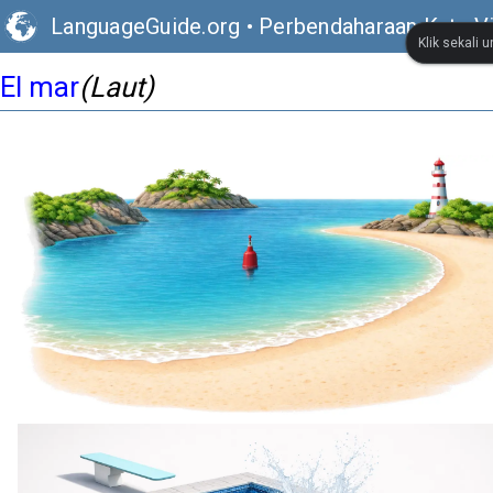
LanguageGuide.org
•
Perbendaharaan Kata V
Klik sekali 
El mar
(Laut)