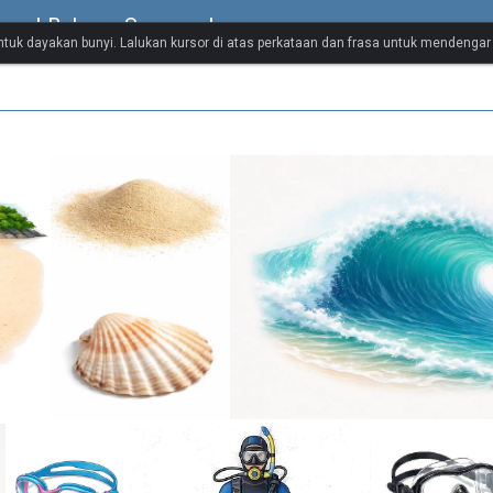
isual Bahasa Sepanyol
untuk dayakan bunyi. Lalukan kursor di atas perkataan dan frasa untuk mendenga