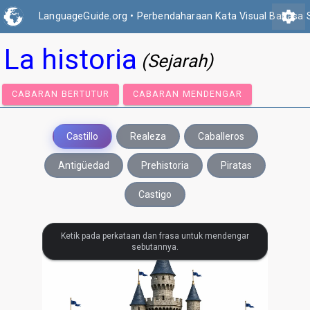
settings
LanguageGuide.org
•
Perbendaharaan Kata Visual Bahasa 
La historia
(Sejarah)
CABARAN BERTUTUR
CABARAN MENDENGAR
Castillo
Realeza
Caballeros
Antigüedad
Prehistoria
Piratas
Castigo
Ketik pada perkataan dan frasa untuk mendengar
sebutannya.