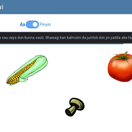
al
Aa
Pinyin
 sau ɗaya don kunna sauti. Shawagi kan kalmomi da jumloli don jin yadda ake faɗ