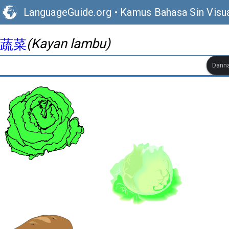
LanguageGuide.org
•
Kamus Bahasa Sin Visu
(Kayan lambu)
蔬菜
Danna