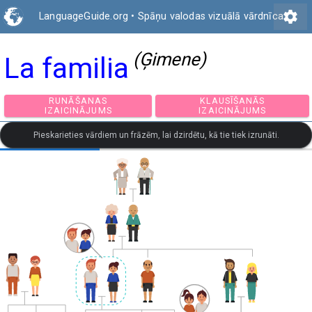
settings
LanguageGuide.org
•
Spāņu valodas vizuālā vārdnīca
(Ģimene)
La familia
RUNĀŠANAS
KLAUSĪŠANĀS
IZAICINĀJUMS
IZAICINĀJUMS
Pieskarieties vārdiem un frāzēm, lai dzirdētu, kā tie tiek izrunāti.