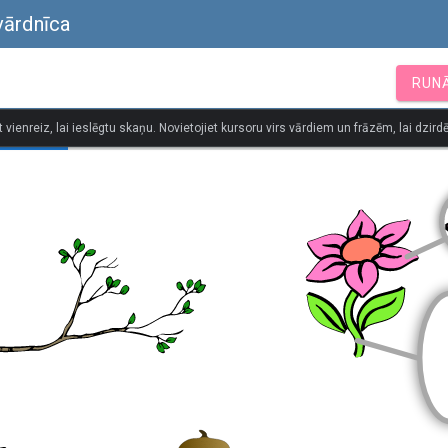
vārdnīca
RUN
t vienreiz, lai ieslēgtu skaņu. Novietojiet kursoru virs vārdiem un frāzēm, lai dzirdē