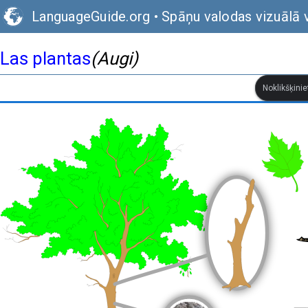
LanguageGuide.org
•
Spāņu valodas vizuālā 
Las plantas
(Augi)
Noklikšķinie