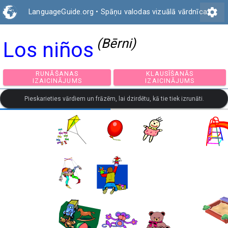
settings
LanguageGuide.org
•
Spāņu valodas vizuālā vārdnīca
(Bērni)
Los niños
RUNĀŠANAS
KLAUSĪŠANĀS
IZAICINĀJUMS
IZAICINĀJUMS
Pieskarieties vārdiem un frāzēm, lai dzirdētu, kā tie tiek izrunāti.