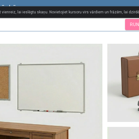
vārdnīca
t vienreiz, lai ieslēgtu skaņu. Novietojiet kursoru virs vārdiem un frāzēm, lai dzirdē
RUN