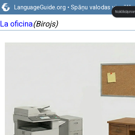
LanguageGuide.org
•
Spāņu valodas vizuālā 
Noklikšķinie
La oficina
(Birojs)