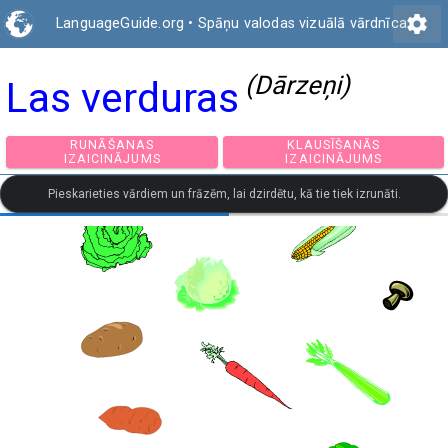
settings
LanguageGuide.org
•
Spāņu valodas vizuālā vārdnīca
(Dārzeņi)
Las verduras
RUNĀŠANAS
KLAUSĪŠANĀS
IZAICINĀJUMS
IZAICINĀJUMS
Pieskarieties vārdiem un frāzēm, lai dzirdētu, kā tie tiek izrunāti.