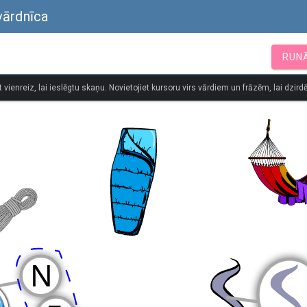
vārdnīca
RUN
t vienreiz, lai ieslēgtu skaņu. Novietojiet kursoru virs vārdiem un frāzēm, lai dzirdē