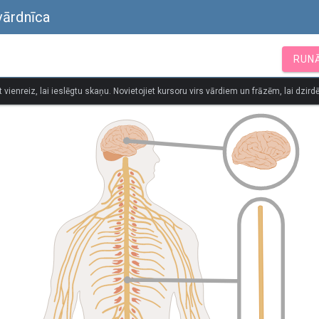
vārdnīca
RUN
t vienreiz, lai ieslēgtu skaņu. Novietojiet kursoru virs vārdiem un frāzēm, lai dzirdē