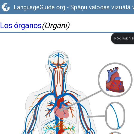
LanguageGuide.org
•
Spāņu valodas vizuālā 
Los órganos
(Orgāni)
Noklikšķinie