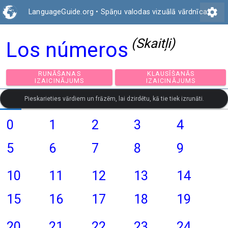
settings
LanguageGuide.org
•
Spāņu valodas vizuālā vārdnīca
(Skaitļi)
Los números
RUNĀŠANAS
KLAUSĪŠANĀS
IZAICINĀJUMS
IZAICINĀJUMS
Pieskarieties vārdiem un frāzēm, lai dzirdētu, kā tie tiek izrunāti.
0
1
2
3
4
5
6
7
8
9
10
11
12
13
14
15
16
17
18
19
20
21
22
23
24