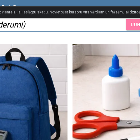
vārdnīca
t vienreiz, lai ieslēgtu skaņu. Novietojiet kursoru virs vārdiem un frāzēm, lai dzirdē
derumi)
RUN