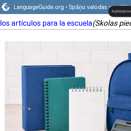
LanguageGuide.org
•
Spāņu valodas vizuālā 
Noklikšķinie
los artículos para la escuela
(Skolas pie