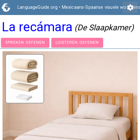
settings
LanguageGuide.org
•
Mexicaans-Spaanse visuele woorden
La recámara
(De Slaapkamer)
SPREKEN OEFENEN
LUISTEREN OEFENEN