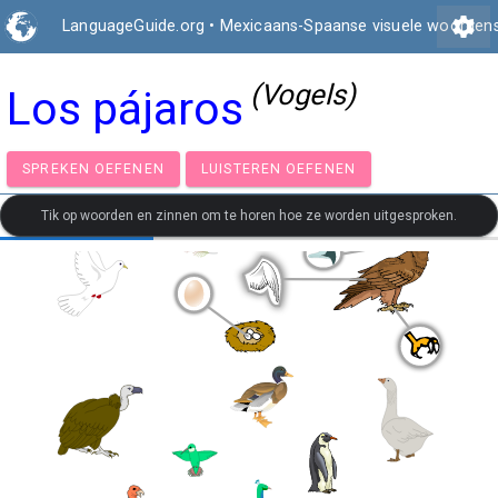
settings
LanguageGuide.org
•
Mexicaans-Spaanse visuele woorden
(Vogels)
Los pájaros
SPREKEN OEFENEN
LUISTEREN OEFENEN
Tik op woorden en zinnen om te horen hoe ze worden uitgesproken.