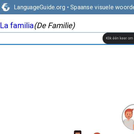
LanguageGuide.org
•
Spaanse visuele woord
La familia
(De Familie)
Klik één keer om