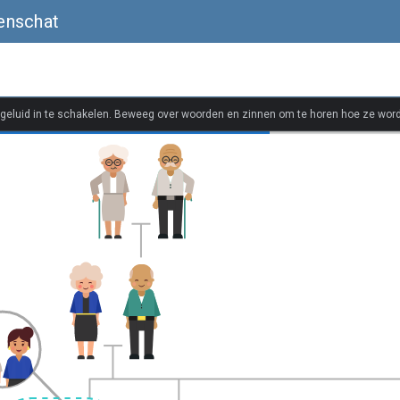
enschat
 geluid in te schakelen. Beweeg over woorden en zinnen om te horen hoe ze wor