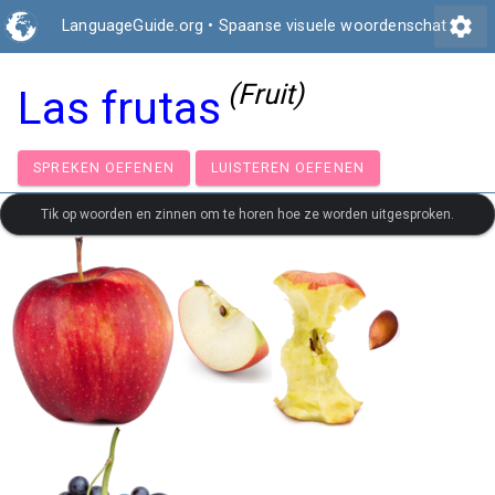
settings
LanguageGuide.org
•
Spaanse visuele woordenschat
(Fruit)
Las frutas
SPREKEN OEFENEN
LUISTEREN OEFENEN
Tik op woorden en zinnen om te horen hoe ze worden uitgesproken.