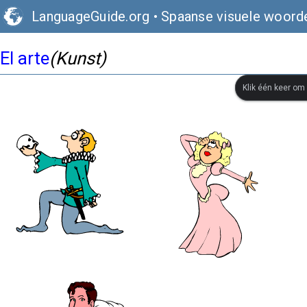
LanguageGuide.org
•
Spaanse visuele woord
El arte
(Kunst)
Klik één keer om