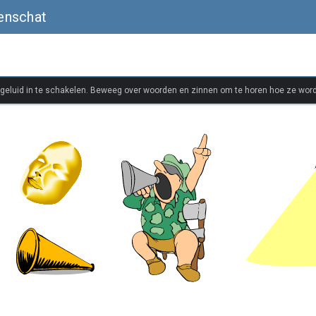
enschat
 geluid in te schakelen. Beweeg over woorden en zinnen om te horen hoe ze wor