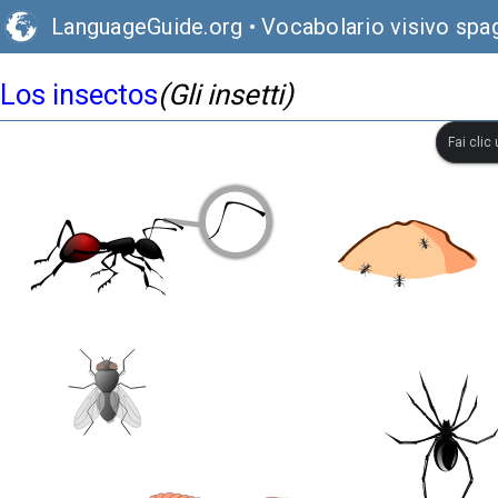
LanguageGuide.org
•
Vocabolario visivo spa
Los insectos
(Gli insetti)
Fai clic