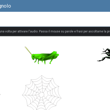
gnolo
 una volta per attivare l'audio. Passa il mouse su parole e frasi per ascoltarne la p