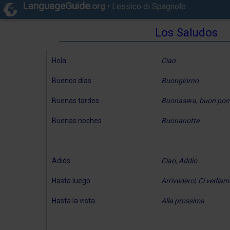
LanguageGuide
.org
•
Lessico di Spagnolo
Los Saludos
Hola
Ciao
Buenos días
Buongiorno
Buenas tardes
Buonasera, buon pom
Buenas noches
Buonanotte
Adiós
Ciao, Addio
Hasta luego
Arrivederci, Ci vediam
Hasta la vista
Alla prossima