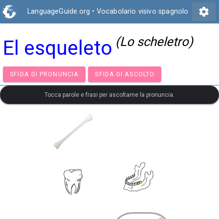
settings
LanguageGuide.org
•
Vocabolario visivo spagnolo
(Lo scheletro)
El esqueleto
SFIDA DI PRONUNCIA
SFIDA DI ASCOLTO
Tocca parole e frasi per ascoltarne la pronuncia.