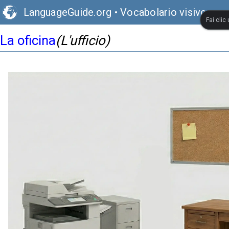
LanguageGuide.org
•
Vocabolario visivo spa
Fai clic
La oficina
(L'ufficio)