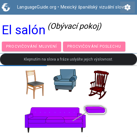
settings
LanguageGuide.org
•
Mexický španělský vizuální slovník
(Obývací pokoj)
El salón
PROCVIČOVÁNÍ MLUVENÍ
PROCVIČOVÁNÍ POSLECH
Klepnutím na slova a fráze uslyšíte jejich výslovnost.