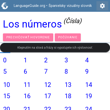
settings
LanguageGuide.org
•
Španielsky vizuálny slovník
(Čísla)
Los números
PRECVIČOVAŤ HOVORENIE
POČÚVANIE
Klepnutím na slová a frázy si vypočujete ich výslovnosť.
0
1
2
3
4
5
6
7
8
9
10
11
12
13
14
15
16
17
18
19
20
21
22
23
24