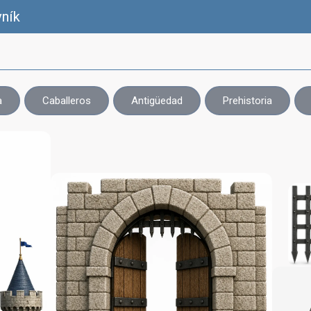
vník
a
Caballeros
Antigüedad
Prehistoria