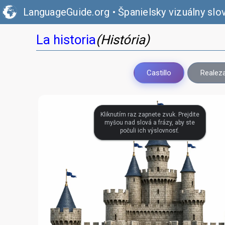
LanguageGuide.org
•
Španielsky vizuálny slo
La historia
(História)
Castillo
Realez
Kliknutím raz zapnete zvuk. Prejdite
myšou nad slová a frázy, aby ste
počuli ich výslovnosť.