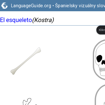
LanguageGuide.org
•
Španielsky vizuálny slo
El esqueleto
(Kostra)
Klik