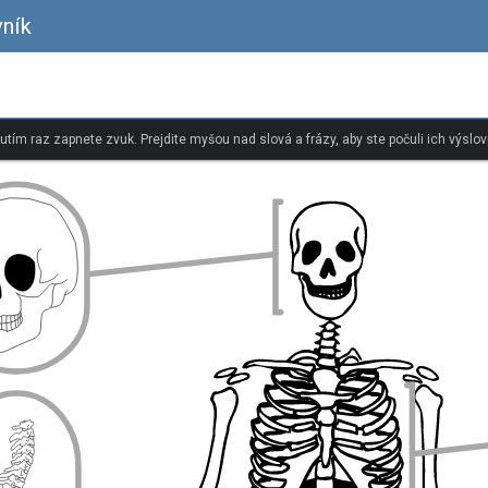
vník
nutím raz zapnete zvuk. Prejdite myšou nad slová a frázy, aby ste počuli ich výslov