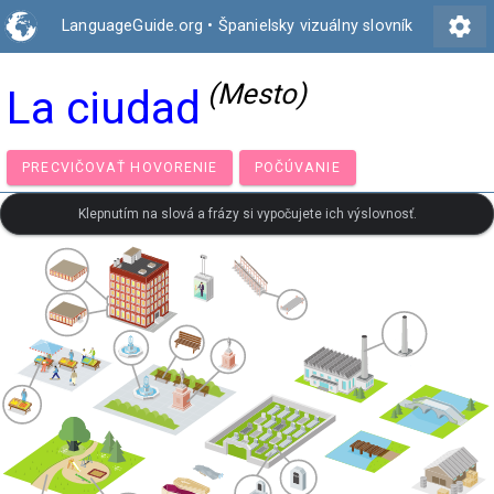
settings
LanguageGuide.org
•
Španielsky vizuálny slovník
(Mesto)
La ciudad
PRECVIČOVAŤ HOVORENIE
POČÚVANIE
Klepnutím na slová a frázy si vypočujete ich výslovnosť.