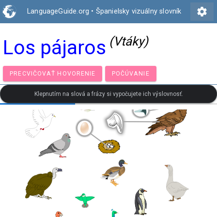
settings
LanguageGuide.org
•
Španielsky vizuálny slovník
(Vtáky)
Los pájaros
PRECVIČOVAŤ HOVORENIE
POČÚVANIE
Klepnutím na slová a frázy si vypočujete ich výslovnosť.