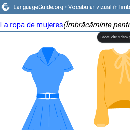
LanguageGuide.org
•
Vocabular vizual în lim
La ropa de mujeres
(Îmbrăcăminte pentr
Faceți clic o dată