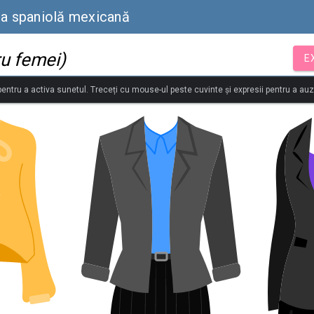
ba spaniolă mexicană
u femei)
E
 pentru a activa sunetul. Treceți cu mouse-ul peste cuvinte și expresii pentru a au