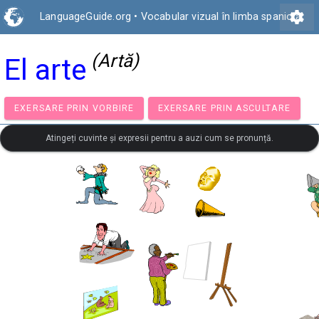
settings
LanguageGuide.org
•
Vocabular vizual în limba spaniolă
(Artă)
El arte
EXERSARE PRIN VORBIRE
EXERSARE PRIN ASCULTA
Atingeți cuvinte și expresii pentru a auzi cum se pronunță.